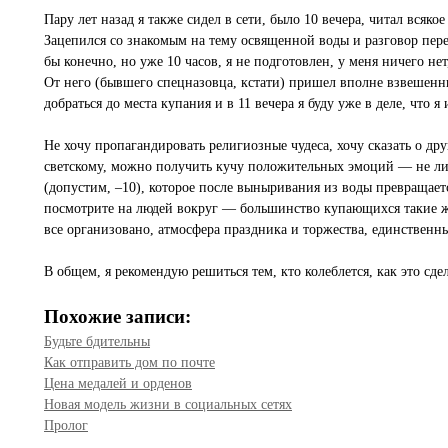
Пару лет назад я также сидел в сети, было 10 вечера, читал всяко
Зацепился со знакомым на тему освященной воды и разговор пере
бы конечно, но уже 10 часов, я не подготовлен, у меня ничего не
От него (бывшего спецназовца, кстати) пришел вполне взвешенны
добраться до места купания и в 11 вечера я буду уже в деле, что я 
Не хочу пропагандировать религиозные чудеса, хочу сказать о др
светскому, можно получить кучу положительных эмоций — не лиша
(допустим, –10), которое после выныривания из воды превращает
посмотрите на людей вокруг — большинство купающихся такие же
все организовано, атмосфера праздника и торжества, единственны
В общем, я рекомендую решиться тем, кто колеблется, как это сде
Похожие записи:
Будьте бдительны
Как отправить дом по почте
Цена медалей и орденов
Новая модель жизни в социальных сетях
Пролог