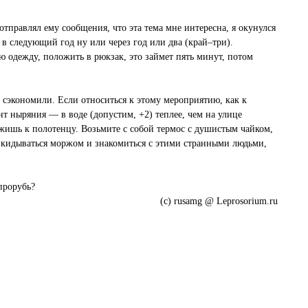
тправлял ему сообщения, что эта тема мне интересна, я окунулся
 в следующий год ну или через год или два (край–три).
ю одежду, положить в рюкзак, это займет пять минут, потом
м сэкономили. Если относиться к этому мероприятию, как к
т ныряния — в воде (допустим, +2) теплее, чем на улице
ежишь к полотенцу. Возьмите с собой термос с душистым чайком,
икидываться моржом и знакомиться с этими странными людьми,
прорубь?
(с) rusamg @ Leprosorium.ru