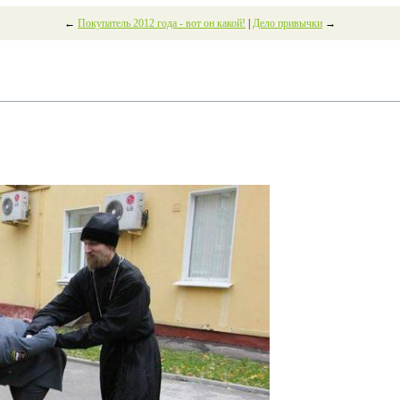
←
Покупатель 2012 года - вот он какой!
|
Дело привычки
→