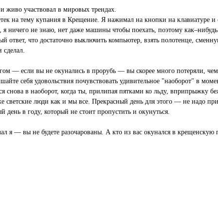
е и живо участвовал в мировых трендах.
тек на тему купания в Крещение. Я нажимал на кнопки на клавиатуре и о
т, я ничего не знаю, нет даже машины чтобы поехать, поэтому как–нибудь
й ответ, что достаточно выключить компьютер, взять полотенце, сменну
и сделал.
угом — если вы не окунались в прорубь — вы скорее много потеряли, че
йте себя удовольствия почувствовать удивительное "наоборот" в момен
ся снова в наоборот, когда ты, прилипая пятками ко льду, вприпрыжку б
 светские люди как и мы все. Прекрасный день для этого — не надо пр
й день в году, который не стоит пропустить и окунуться.
лал я — вы не будете разочарованы. А кто из вас окунался в крещенскую 