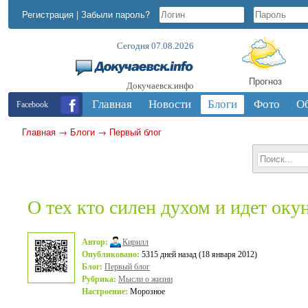
Регистрация
|
Забыли пароль?
Сегодня 07.08.2026
Прогноз
Докучаевск.инфо
Главная
Новости
Блоги
Фото
О
Facebook
Главная
→
Блоги
→
Первый блог
О тех кто силен духом и идет оку
Автор:
Кирилл
Опубликовано:
5315 дней назад (18 января 2012)
Блог:
Первый блог
Рубрика:
Мысли о жизни
Настроение:
Морозное