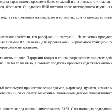
тва карамельного красителя более сложный и значительно отличается, н
ов, безопасен. Он одобрен НИИ питания после всестороннего изучения е
зводства газированных напитков, но и во многих других продуктах питан
ют такие красители, как рибофлавин и тартразин. На этикетках продукто
комый витамин B2. Он важен для здоровья кожи, нормального функциони
орые долго не заживают.
го очень широко. Тартразин входит в список разрешённых пищевых доба
 Как бы то ни было, в готовых продуктах красителя содержится очень м
ый используют при изготовлении джемов, мармелада, цукатов, а также 
кобритании он считается возможным виновником детской гиперактивност
й, известная под общим наименованием E163. С их помощью подкрашива