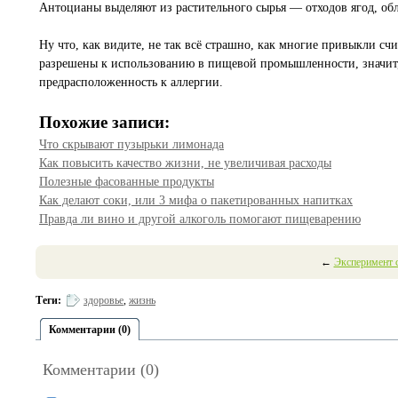
Антоцианы выделяют из растительного сырья — отходов ягод, 
Ну что, как видите, не так всё страшно, как многие привыкли сч
разрешены к использованию в пищевой промышленности, значит, 
предрасположенность к аллергии.
Похожие записи:
Что скрывают пузырьки лимонада
Как повысить качество жизни, не увеличивая расходы
Полезные фасованные продукты
Как делают соки, или 3 мифа о пакетированных напитках
Правда ли вино и другой алкоголь помогают пищеварению
←
Эксперимент с
Теги:
здоровье
,
жизнь
Комментарии (0)
Комментарии (0)