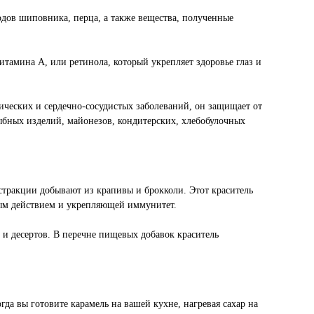
одов шиповника, перца, а также вещества, полученные
итамина А, или ретинола, который укрепляет здоровье глаз и
гических и сердечно-сосудистых заболеваний, он защищает от
ыбных изделий, майонезов, кондитерских, хлебобулочных
кстракции добывают из крапивы и брокколи. Этот краситель
тным действием и укрепляющей иммунитет.
 и десертов. В перечне пищевых добавок краситель
да вы готовите карамель на вашей кухне, нагревая сахар на