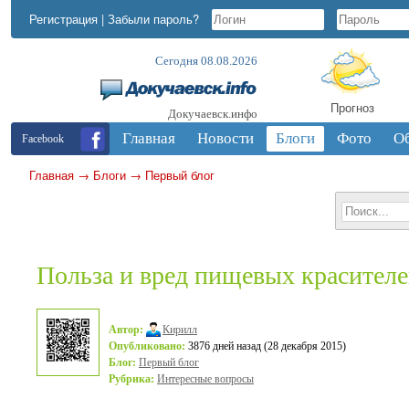
Регистрация
|
Забыли пароль?
Сегодня 08.08.2026
Прогноз
Докучаевск.инфо
Главная
Новости
Блоги
Фото
О
Facebook
Главная
→
Блоги
→
Первый блог
Польза и вред пищевых красител
Автор:
Кирилл
Опубликовано:
3876 дней назад (28 декабря 2015)
Блог:
Первый блог
Рубрика:
Интересные вопросы