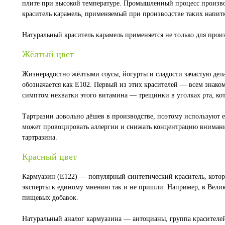
плите при высокой температуре. Промышленный процесс производс
краситель карамель, применяемый при производстве таких напитк
Натуральный краситель карамель применяется не только для прои
Жёлтый цвет
Жизнерадостно жёлтыми соусы, йогурты и сладости зачастую дела
обозначается как E102. Первый из этих красителей — всем зна
симптом нехватки этого витамина — трещинки в уголках рта, кот
Тартразин довольно дёшев в производстве, поэтому используют е
может провоцировать аллергии и снижать концентрацию внимания.
тартразина.
Красный цвет
Кармуазин (E122) — популярный синтетический краситель, котор
эксперты к единому мнению так и не пришли. Например, в Вели
пищевых добавок.
Натуральный аналог кармуазина — антоцианы, группа красителе