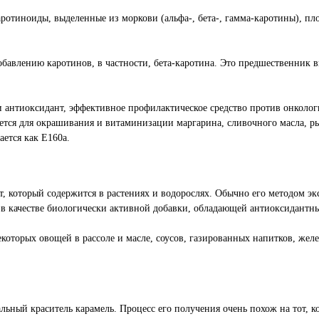
отиноиды, выделенные из моркови (альфа-, бета-, гамма-каротины), пл
бавлению каротинов, в частности, бета-каротина. Это предшественник в
 и антиоксидант, эффективное профилактическое средство против онколо
яется для окрашивания и витаминизации маргарина, сливочного масла, р
ается как Е160а.
т, который содержится в растениях и водорослях. Обычно его методом э
ют в качестве биологически активной добавки, обладающей антиоксидан
оторых овощей в рассоле и масле, соусов, газированных напитков, желе
ный краситель карамель. Процесс его получения очень похож на тот, ког