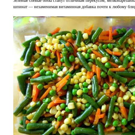
Зеленые соевые бобы станут отличным перекусом, мелконарезанн
шпинат — незаменимая витаминная добавка почти к любому блю