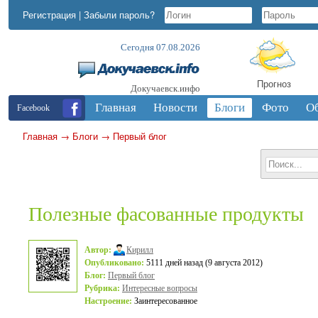
Регистрация
|
Забыли пароль?
Сегодня 07.08.2026
Прогноз
Докучаевск.инфо
Главная
Новости
Блоги
Фото
О
Facebook
Главная
→
Блоги
→
Первый блог
Полезные фасованные продукты
Автор:
Кирилл
Опубликовано:
5111 дней назад (9 августа 2012)
Блог:
Первый блог
Рубрика:
Интересные вопросы
Настроение:
Заинтересованное