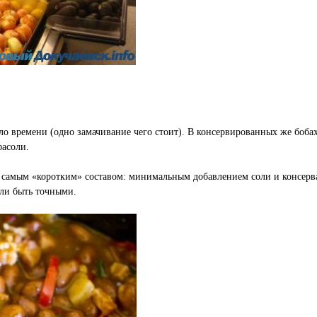
о времени (одно замачивание чего стоит). В консервированных же бобах
фасоли.
 самым «коротким» составом: минимальным добавлением соли и консерва
сли быть точными.