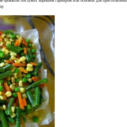
ая брокколи послужит хорошим гарниром или основой для приготовления
ду.