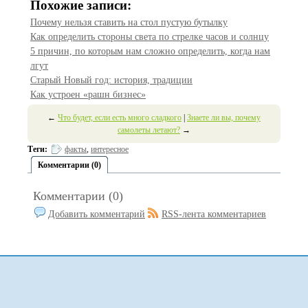
Похожие записи:
Почему нельзя ставить на стол пустую бутылку
Как определить стороны света по стрелке часов и солнцу
5 причин, по которым нам сложно определить, когда нам
лгут
Старый Новый год: история, традиции
Как устроен «рашн бизнес»
←
Что будет, если есть много сладкого
|
Знаете ли вы, почему
самолеты летают?
→
Теги:
факты
,
интересное
Комментарии (0)
Комментарии (0)
Добавить комментарий
RSS-лента комментариев