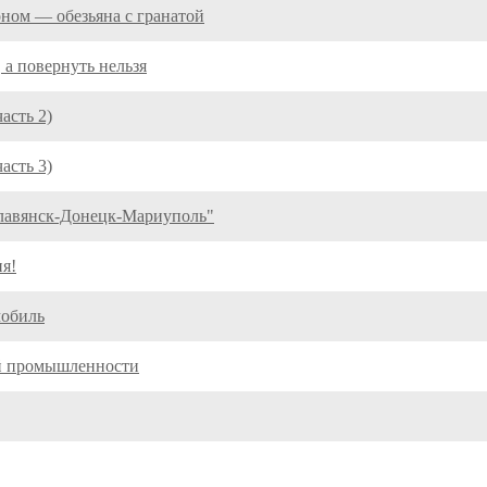
ном — обезьяна с гранатой
 а повернуть нельзя
асть 2)
асть 3)
Славянск-Донецк-Мариуполь"
я!
мобиль
ой промышленности