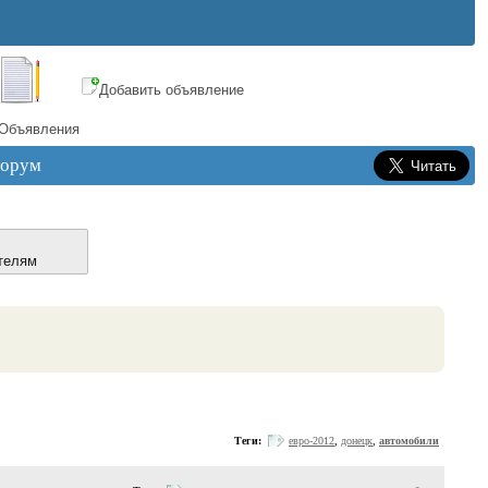
Добавить объявление
Объявления
орум
телям
Теги:
евро-2012
,
донецк
,
автомобили