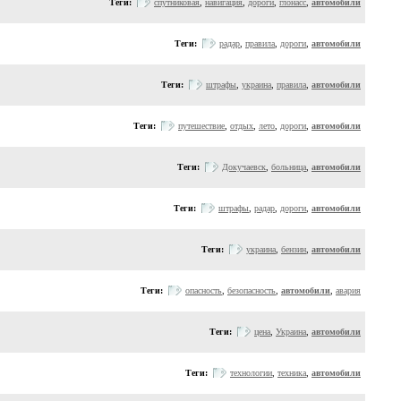
Теги:
спутниковая
,
навигация
,
дороги
,
глонасс
,
автомобили
Теги:
радар
,
правила
,
дороги
,
автомобили
Теги:
штрафы
,
украина
,
правила
,
автомобили
Теги:
путешествие
,
отдых
,
лето
,
дороги
,
автомобили
Теги:
Докучаевск
,
больница
,
автомобили
Теги:
штрафы
,
радар
,
дороги
,
автомобили
Теги:
украина
,
бензин
,
автомобили
Теги:
опасность
,
безопасность
,
автомобили
,
авария
Теги:
цена
,
Украина
,
автомобили
Теги:
технологии
,
техника
,
автомобили