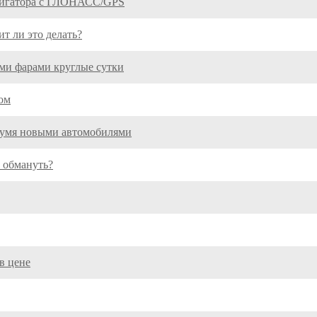
авигатора с ГЛОНАСС/GPS
ит ли это делать?
ми фарами круглые сутки
ом
вумя новыми автомобилями
 обмануть?
в цене