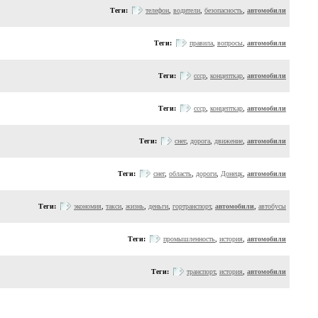
Теги:
телефон
,
водители
,
безопасность
,
автомобили
Теги:
правила
,
вопросы
,
автомобили
Теги:
ссср
,
концепткар
,
автомобили
Теги:
ссср
,
концепткар
,
автомобили
Теги:
снег
,
дорога
,
движение
,
автомобили
Теги:
снег
,
область
,
дороги
,
Донецк
,
автомобили
Теги:
экономия
,
такси
,
жизнь
,
деньги
,
гортранспорт
,
автомобили
,
автобусы
Теги:
промышленность
,
история
,
автомобили
Теги:
транспорт
,
история
,
автомобили