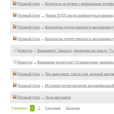
Первый блог
Водитель за рулем с мобильным телефо
→
Первый блог
Уроки ПДД: когда развернуться можно,
→
Первый блог
Концепты отечественного автопрома (ч
→
Первый блог
Концепты отечественного автопрома (ч
→
Новости
Внимание! Закрыто движение на трассе "
→
Новости
Внимание водители! Ограничение движени
→
Первый блог
Что выгоднее: такси или личный авто
→
Первый блог
История отечественной автомобильн
→
Первый блог
Лада мигранта
→
Страницы:
1
2
Следующая
Последняя