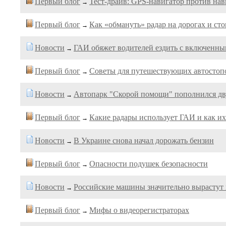
Первый блог
Тест-драйв: GPS-навигатор против н
→
Первый блог
Как «обмануть» радар на дорогах и сто
→
Новости
ГАИ обяжет водителей ездить с включенны
→
Первый блог
Советы для путешествующих автостоп
→
Новости
Автопарк "Скорой помощи" пополнился д
→
Первый блог
Какие радары использует ГАИ и как их
→
Новости
В Украине снова начал дорожать бензин
→
Первый блог
Опасности подушек безопасности
→
Новости
Российские машины значительно вырастут 
→
Первый блог
Мифы о видеорегистраторах
→