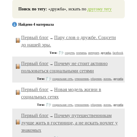
Поиск по тегу:
«дружба», искать по
другому тегу
Найдено 4 материала
Первый блог
Пару слов о дружбе. Соцсети
→
до нашей эры.
Теги:
соцсети
,
племена
,
интернет
,
дружба
,
facebook
Первый блог
Почему не стоит активно
→
пользоваться социальными сетями
Теги:
социальная сеть
,
отношения
,
общение
,
жизнь
,
дружба
Первый блог
Новая модель жизни в
→
социальных сетях
Теги:
социальная сеть
,
отношения
,
общение
,
жизнь
,
дружба
Первый блог
Почему путешественникам
→
лучше жить в гостинице, а не искать ночлег у
знакомых