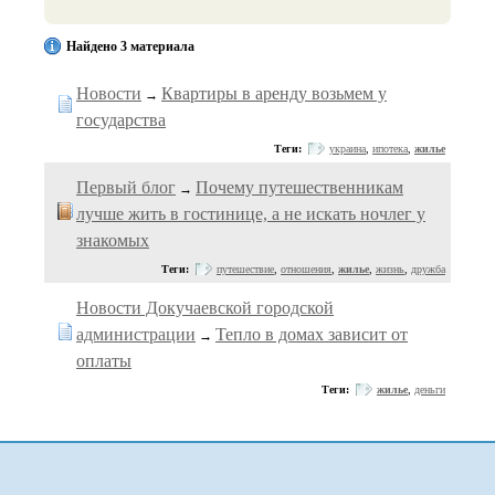
Найдено 3 материала
Новости
Квартиры в аренду возьмем у
→
государства
Теги:
украина
,
ипотека
,
жилье
Первый блог
Почему путешественникам
→
лучше жить в гостинице, а не искать ночлег у
знакомых
Теги:
путешествие
,
отношения
,
жилье
,
жизнь
,
дружба
Новости Докучаевской городской
администрации
Тепло в домах зависит от
→
оплаты
Теги:
жилье
,
деньги