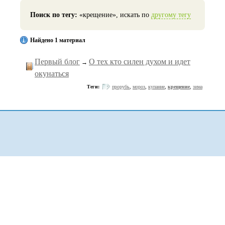
Поиск по тегу:
«крещение», искать по
другому тегу
Найдено 1 материал
Первый блог
О тех кто силен духом и идет
→
окунаться
Теги:
прорубь
,
мороз
,
купание
,
крещение
,
зима