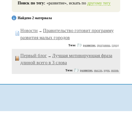
Поиск по тегу:
«развитие», искать по
другому тегу
Найдено 2 материала
Новости
Правительство готовит программу
→
развития малых городов
Теги:
развитие
,
программа
,
город
Первый блог
Лучшая мотивирующая фраза
→
длиной всего в 3 слова
Теги:
развитие
,
мысли
,
идеи
,
жизнь