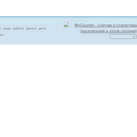
с
вода
работа
деньги
дети
вет