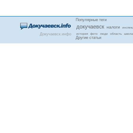
Популярные теги
докучаевск
налоги
инспек
Докучаевск.инфо
история
фото
люди
область
школа
Другие статьи