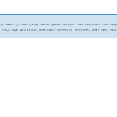
ция
жизнь
здоровье
донецк
советы
украина
праздник
лето
интересное
фотоконкур
отдых
дфдк
День Победы
фотографии
автомобили
автомобиль
спорт
зима
горсо