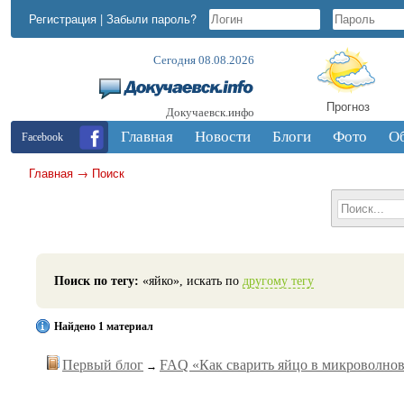
Регистрация
|
Забыли пароль?
Сегодня 08.08.2026
Прогноз
Докучаевск.инфо
Главная
Новости
Блоги
Фото
О
Facebook
Главная
→
Поиск
Поиск по тегу:
«яйко», искать по
другому тегу
Найдено 1 материал
Первый блог
FAQ «Как сварить яйцо в микроволно
→