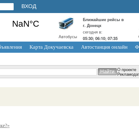
Ближайшие рейсы в
г. Донецк
сегодня в:
Автобусы
05:30; 06:10; 07:35
бъявления
Карта Докучаевска
Автостанция онлайн
Ф
О проекте
Рекламода
вке?»