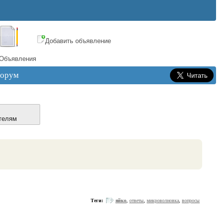
Добавить объявление
Объявления
орум
телям
Теги:
яйко
,
ответы
,
микроволновка
,
вопросы