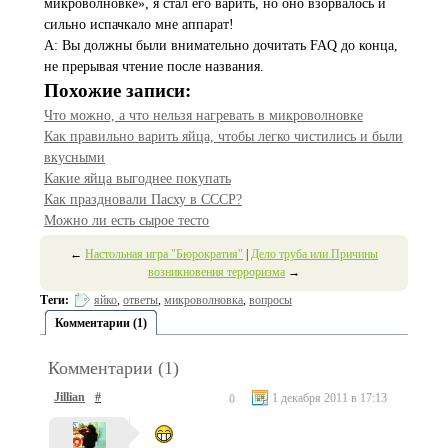
микроволновке», я стал его варить, но оно взорвалось и
сильно испачкало мне аппарат!
A: Вы должны были внимательно дочитать FAQ до конца,
не прерывая чтение после названия.
Похожие записи:
Что можно, а что нельзя нагревать в микроволновке
Как правильно варить яйца, чтобы легко чистились и были
вкусными
Какие яйца выгоднее покупать
Как праздновали Пасху в СССР?
Можно ли есть сырое тесто
←
Настольная игра "Бюрократия"
|
Дело труба или Причины
возникновения терроризма
→
Теги:
яйко
,
ответы
,
микроволновка
,
вопросы
Комментарии (1)
Комментарии (1)
Jillian
#
1 декабря 2011 в 17:13
0