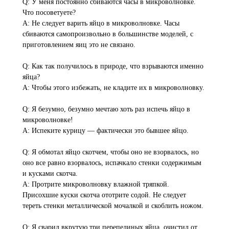
Q: У меня постоянно сбиваются часы в микроволновке.
Что посоветуете?
A: Не следует варить яйцо в микроволновке. Часы
сбиваются самопроизвольно в большинстве моделей, с
приготовлением яиц это не связано.
Q: Как так получилось в природе, что взрываются именно
яйца?
A: Чтобы этого избежать, не кладите их в микроволновку.
Q: Я безумно, безумно мечтаю хоть раз испечь яйцо в
микроволновке!
A: Испеките курицу — фактически это бывшее яйцо.
Q: Я обмотал яйцо скотчем, чтобы оно не взорвалось, но
оно все равно взорвалось, испачкало стенки содержимым
и кусками скотча.
A: Протрите микроволновку влажной тряпкой.
Присохшие куски скотча ототрите содой. Не следует
тереть стенки металлической мочалкой и скоблить ножом.
Q: Я сварил вкрутую три перепелиных яйца, очистил от