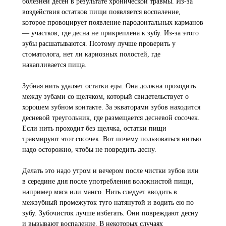
болезней дёсен в результате хронической травмы. Из-за
воздействия остатков пищи появляется воспаление,
которое провоцирует появление пародонтальных карманов
— участков, где десна не прикреплена к зубу. Из-за этого
зубы расшатываются. Поэтому лучше проверить у
стоматолога, нет ли кариозных полостей, где
накапливается пища.
Зубная нить удаляет остатки еды. Она должна проходить
между зубами со щелчком, который свидетельствует о
хорошем зубном контакте. За экваторами зубов находится
десневой треугольник, где размещается десневой сосочек.
Если нить проходит без щелчка, остатки пищи
травмируют этот сосочек. Вот почему пользоваться нитью
надо осторожно, чтобы не повредить десну.
Делать это надо утром и вечером после чистки зубов или
в середине дня после употребления волокнистой пищи,
например мяса или манго. Нить следует вводить в
межзубный промежуток туго натянутой и водить ею по
зубу. Зубочисток лучше избегать. Они повреждают десну
и вызывают воспаление. В некоторых случаях