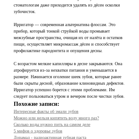
стоматологам даже приходится удалять из дёсен осколки
зубочисток.
Ирригатор — современная альтернатива флоссам. Это
прибор, который тонкой струйкой воды промывает
межзубные пространства, очищая их от налёта и остатков
пищи, осуществляет микромассаж дёсен и способствует
профилактике пародонтита и опущения десны.
С возрастом мелкие капилляры в десне закрываются. Она
атрофируется из-за нехватки питания и уменьшается в
размере. Начинается оголение шеек зубов, которые ранее
были скрыты десной, образование клиновидных дефектов.
Ирригатор успешно борется с этими проблемами. Им
следует пользоваться утром и вечером после чистки зубов.
Похожие записи:
Интересные факты об эмали зубов
Можно или нельзя кипятить воду много раз?
Сколько воды нужно пить на самом деле
5 мифов о здоровье зубов
Дорамад - радиоактивная зубная паста