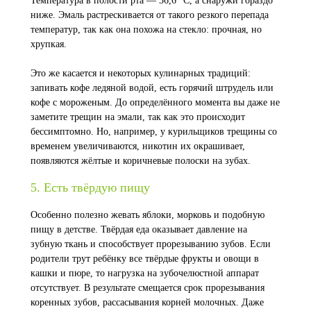
Температура в полости рта — 36,6 °C, а снаружи гораздо
ниже. Эмаль растрескивается от такого резкого перепада
температур, так как она похожа на стекло: прочная, но
хрупкая.
Это же касается и некоторых кулинарных традиций:
запивать кофе ледяной водой, есть горячий штрудель или
кофе с мороженым. До определённого момента вы даже не
заметите трещин на эмали, так как это происходит
бессимптомно. Но, например, у курильщиков трещины со
временем увеличиваются, никотин их окрашивает,
появляются жёлтые и коричневые полоски на зубах.
5. Есть твёрдую пищу
Особенно полезно жевать яблоки, морковь и подобную
пищу в детстве. Твёрдая еда оказывает давление на
зубную ткань и способствует прорезыванию зубов. Если
родители трут ребёнку все твёрдые фрукты и овощи в
кашки и пюре, то нагрузка на зубочелюстной аппарат
отсутствует. В результате смещается срок прорезывания
коренных зубов, рассасывания корней молочных. Даже