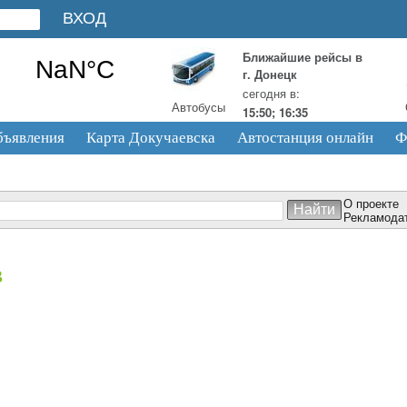
Ближайшие рейсы в
г. Донецк
сегодня в:
Автобусы
15:50; 16:35
бъявления
Карта Докучаевска
Автостанция онлайн
Ф
О проекте
Рекламода
в