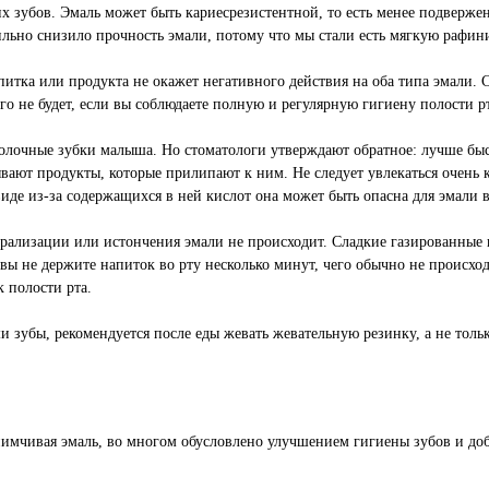
х зубов. Эмаль может быть кариесрезистентной, то есть менее подверже
ильно снизило прочность эмали, потому что мы стали есть мягкую рафи
питка или продукта не окажет негативного действия на оба типа эмали
 его не будет, если вы соблюдаете полную и регулярную гигиену полости р
олочные зубки малыша. Но стоматологи утверждают обратное: лучше быст
ывают продукты, которые прилипают к ним. Не следует увлекаться очен
виде из-за содержащихся в ней кислот она может быть опасна для эмали 
нерализации или истончения эмали не происходит. Сладкие газированны
о вы не держите напиток во рту несколько минут, чего обычно не происх
 полости рта.
 зубы, рекомендуется после еды жевать жевательную резинку, а не толь
риимчивая эмаль, во многом обусловлено улучшением гигиены зубов и до