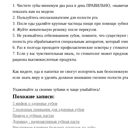
1. Чистите зубы минимум два раза в день ПРАВИЛЬНО, «выметающи
показать вам на модели.
2. Пользуйтесь ополаскивателем для полости рта.
3. После еды удаляйте крупные частицы пищи при помощи зубно
4. Жуйте жевательную резинку после перекусов.
5. Не увлекайтесь отбеливанием зубов, помните, что существуют
полость рта обрабатывается специальным аппаратом, который очи
6. Раз в полгода проходите профилактические осмотры у стоматол
7. Если у вас чувствительная эмаль, то стоматолог может предл
рациона высококислотные продукты.
Как видите, еда и напитки не смогут испортить вам белоснежную
если знать меру и уделять должное внимание гигиене полости р
Ухаживайте за своими зубами и чаще улыбайтесь!
Похожие записи:
5 мифов о здоровье зубов
7 полезных привычек для здоровья зубов
Правда о зубных пастах
Дорамад - радиоактивная зубная паста
Негативное влияние больших нагрузок на зубы