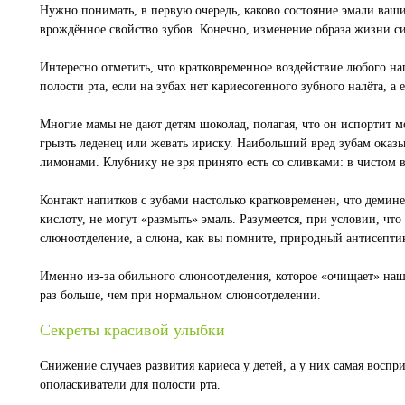
Нужно понимать, в первую очередь, каково состояние эмали ваши
врождённое свойство зубов. Конечно, изменение образа жизни с
Интересно отметить, что кратковременное воздействие любого на
полости рта, если на зубах нет кариесогенного зубного налёта, а
Многие мамы не дают детям шоколад, полагая, что он испортит м
грызть леденец или жевать ириску. Наибольший вред зубам оказ
лимонами. Клубнику не зря принято есть со сливками: в чистом 
Контакт напитков с зубами настолько кратковременен, что деми
кислоту, не могут «размыть» эмаль. Разумеется, при условии, чт
слюноотделение, а слюна, как вы помните, природный антисептик
Именно из-за обильного слюноотделения, которое «очищает» наши
раз больше, чем при нормальном слюноотделении.
Секреты красивой улыбки
Снижение случаев развития кариеса у детей, а у них самая восп
ополаскиватели для полости рта.