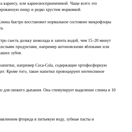
на кариесу, или кариесвосприимчивой. Чаще всего это
нированную пищу и редко хрустим морковкой.
. Слюна быстро восстановит нормальное состояние микрофлоры
та.
ро съесть дольку шоколада и запить водой, чем 15–20 минут
ь кислыми продуктами, например антоновскими яблоками или
ваших зубов.
е напитки, например Coca-Cola, содержащие ортофосфорную
одит. Кроме того, такие напитки провоцируют интенсивное
ко для свежего дыхания. Она стимулирует выделение слюны в 10
бавлением фторида в питьевую воду, зубные пасты и