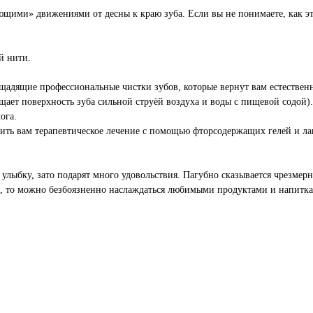
ми» движениями от десны к краю зуба. Если вы не понимаете, как это с
й нити.
 щадящие профессиональные чистки зубов, которые вернут вам естествен
щает поверхность зуба сильной струёй воздуха и воды с пищевой содой).
ога.
ожить вам терапевтическое лечение с помощью фторсодержащих гелей и л
 улыбку, зато подарят много удовольствия. Пагубно сказывается чрезме
та, то можно безбоязненно наслаждаться любимыми продуктами и напитк