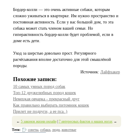
Бордер-колли — это очень активные собаки, которым
сложно уживаться в квартирке. Им нужно пространство и
постоянная активность. Если у вас большой дом, то эта
собака может стать членом вашей семьи. Но
гиперактивность бордер-колли будет проблемой, если в
доме есть дети.
Уход за шерстью довольно прост. Регулярного
расчёсывания вполне достаточно для этой смышлёной
породы.
Источник:
Лайфхакер
Похожие записи:
10 самых умных пород собак
Топ-12 дружелюбных пород кошек
Немецкая овчарка - прекрасный друг
Как правильно выбирать питомник кошек
Прилет не подруги, а ее пса..)
←
5 законов жизни онлайн
|
7 интересных фактов о наших ногах
→
Теги:
советы
,
собаки
,
люди
,
животные