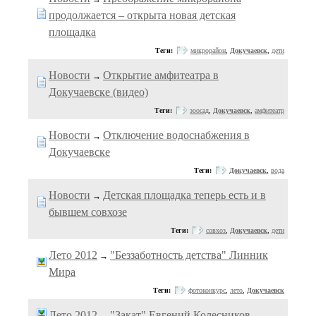
продолжается – открыта новая детская
площадка
Теги:
микрорайон
,
Докучаевск
,
дети
Новости
Открытие амфитеатра в
→
Докучаевске (видео)
Теги:
зоосад
,
Докучаевск
,
амфитеатр
Новости
Отключение водоснабжения в
→
Докучаевске
Теги:
Докучаевск
,
вода
Новости
Детская площадка теперь есть и в
→
бывшем совхозе
Теги:
совхоз
,
Докучаевск
,
дети
Лето 2012
"Беззаботность детства" Линник
→
Мира
Теги:
фотоконкурс
,
лето
,
Докучаевск
Лето 2012
"Закат" Евгений Колесников