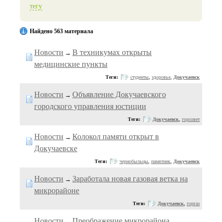
тегу
Найдено 563 материала
Новости
В техникумах открыты
→
медицинские пункты
Теги:
студенты
,
здоровье
,
Докучаевск
Новости
Объявление Докучаевского
→
городского управления юстиции
Теги:
Докучаевск
,
горсовет
Новости
Колокол памяти открыт в
→
Докучаевске
Теги:
чернобыльцы
,
памятник
,
Докучаевск
Новости
Заработала новая газовая ветка на
→
микрорайоне
Теги:
Докучаевск
,
горгаз
Новости
Преображение микрорайона
→