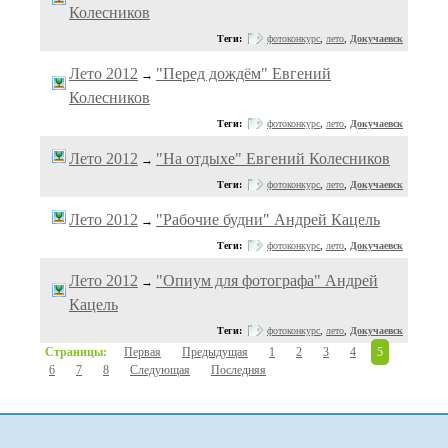
Колесников
Теги:
фотоконкурс
,
лето
,
Докучаевск
Лето 2012
"Перед дождём" Евгений
→
Колесников
Теги:
фотоконкурс
,
лето
,
Докучаевск
Лето 2012
"На отдыхе" Евгений Колесников
→
Теги:
фотоконкурс
,
лето
,
Докучаевск
Лето 2012
"Рабочие будни" Андрей Кацель
→
Теги:
фотоконкурс
,
лето
,
Докучаевск
Лето 2012
"Опиум для фотографа" Андрей
→
Кацель
Теги:
фотоконкурс
,
лето
,
Докучаевск
Страницы:
Первая
Предыдущая
1
2
3
4
5
6
7
8
Следующая
Последняя