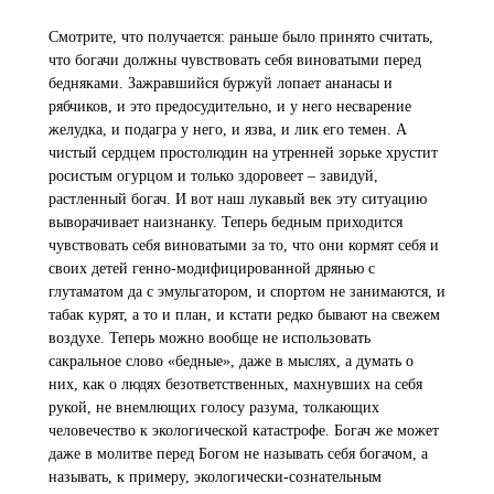
Смотрите, что получается: раньше было принято считать,
что богачи должны чувствовать себя виноватыми перед
бедняками. Зажравшийся буржуй лопает ананасы и
рябчиков, и это предосудительно, и у него несварение
желудка, и подагра у него, и язва, и лик его темен. А
чистый сердцем простолюдин на утренней зорьке хрустит
росистым огурцом и только здоровеет – завидуй,
растленный богач. И вот наш лукавый век эту ситуацию
выворачивает наизнанку. Теперь бедным приходится
чувствовать себя виноватыми за то, что они кормят себя и
своих детей генно-модифицированной дрянью с
глутаматом да с эмульгатором, и спортом не занимаются, и
табак курят, а то и план, и кстати редко бывают на свежем
воздухе. Теперь можно вообще не использовать
сакральное слово «бедные», даже в мыслях, а думать о
них, как о людях безответственных, махнувших на себя
рукой, не внемлющих голосу разума, толкающих
человечество к экологической катастрофе. Богач же может
даже в молитве перед Богом не называть себя богачом, а
называть, к примеру, экологически-сознательным