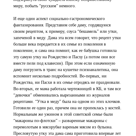
миру, побыть “русским” немного.
И еще один аспект социально-гастрономического
фантазирования. Представим себе даму, гордящуюся
своим рецептом, к примеру, соуса “бешамель” или утки,
запеченой в меду. Дама эта всем говорит, что рецепт утки
больше века передается в их семье из поколения в
поколение, и сама она помнит, как ее бабушка готовила
эту самую утку на Рождество и Пасху (а потом они все
вместе пели под клавесин). При этом если означенную
даму погрузить в транс на кушетке психоаналитика, она
вспомнит несколько подробностей. Во-первых, ни
Рождества, ни Пасхи в их семье отродясь не праздновали.
Во-вторых, ее мама работала чертежницей в КБ, и там все
“девочки” обменивались вырезанными из журналов
рецептами. “Утка в меду” была на одном из этих клочков.
Готовили ее один раз, причем она не пропеклась у костей.
Нормальным же ужином в этой советской семье были
“макароны по-флотски” – разваренные макароны с
перемолотым в мясорубке вареным мясом из бульона.
Пресловутую утку эта дама сама приготовила впервые лет