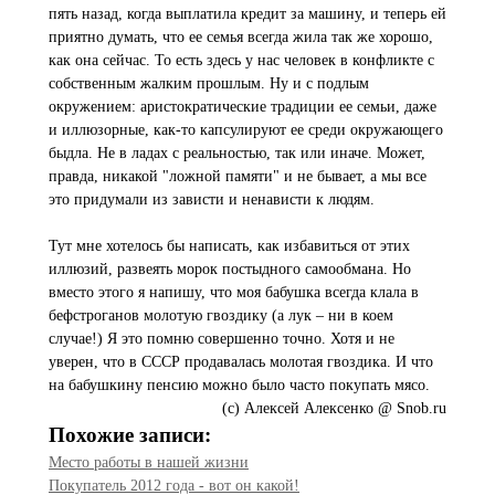
пять назад, когда выплатила кредит за машину, и теперь ей
приятно думать, что ее семья всегда жила так же хорошо,
как она сейчас. То есть здесь у нас человек в конфликте с
собственным жалким прошлым. Ну и с подлым
окружением: аристократические традиции ее семьи, даже
и иллюзорные, как-то капсулируют ее среди окружающего
быдла. Не в ладах с реальностью, так или иначе. Может,
правда, никакой "ложной памяти" и не бывает, а мы все
это придумали из зависти и ненависти к людям.
Тут мне хотелось бы написать, как избавиться от этих
иллюзий, развеять морок постыдного самообмана. Но
вместо этого я напишу, что моя бабушка всегда клала в
бефстроганов молотую гвоздику (а лук – ни в коем
случае!) Я это помню совершенно точно. Хотя и не
уверен, что в СССР продавалась молотая гвоздика. И что
на бабушкину пенсию можно было часто покупать мясо.
(с) Алексей Алексенко @ Snob.ru
Похожие записи:
Место работы в нашей жизни
Покупатель 2012 года - вот он какой!