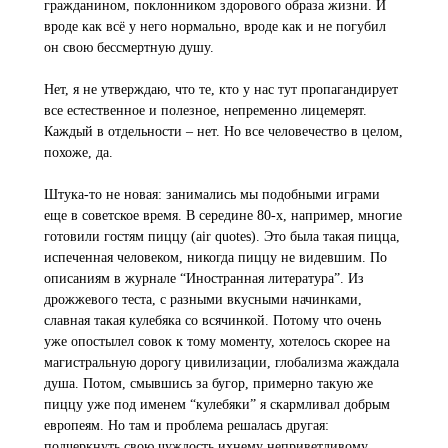
гражданином, поклонником здорового образа жизни. И
вроде как всё у него нормально, вроде как и не погубил
он свою бессмертную душу.
Нет, я не утверждаю, что те, кто у нас тут пропагандирует
все естественное и полезное, непременно лицемерят.
Каждый в отдельности – нет. Но все человечество в целом,
похоже, да.
Штука-то не новая: занимались мы подобными играми
еще в советское время. В середине 80-х, например, многие
готовили гостям пиццу (air quotes). Это была такая пицца,
испеченная человеком, никогда пиццу не видевшим. По
описаниям в журнале “Иностранная литература”. Из
дрожжевого теста, с разными вкусными начинками,
славная такая кулебяка со всячинкой. Потому что очень
уже опостылел совок к тому моменту, хотелось скорее на
магистральную дорогу цивилизации, глобализма жаждала
душа. Потом, смывшись за бугор, примерно такую же
пиццу уже под именем “кулебяки” я скармливал добрым
европеям. Но там и проблема решалась другая:
подчеркнуть свою чуждость ихнему неприветливому