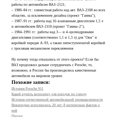
работы по автомобилю ВАЗ–2121;
– 1980–84 гг.: совместная работа над авт. ВАЗ–2108 во всех
областях, за исключением дизайна (проект "Гамма");
– 1987–91 гг.: работы над 16–клапанным двигателем 1,5 л
и автомобилем ВАЗ–2110 (проект "Гамма–2");
– 1984–1991 гг.: работы над 3— и 4–цилиндровыми
двигателями (соответственно 1,1 и 1,3 л) для "Оки" и
коробкой передач А–93, а также пятиступенчатой коробкой
с тросовым механизмом переключения.
Ну почему тогда отказались от этого проекта? Если бы
ВАЗ продолжил дальше сотрудничать с Porsche, то,
возможно, в России бы производились качественные
автомобили на мировом уровне.
Похожие записи:
История Porsche 911
Какой купить велосипед для поездок по городу
История отечественной автомобильной промышленности
Википедии исполнилось 20 лет. 8 интересных фактов о
ней
Пролог