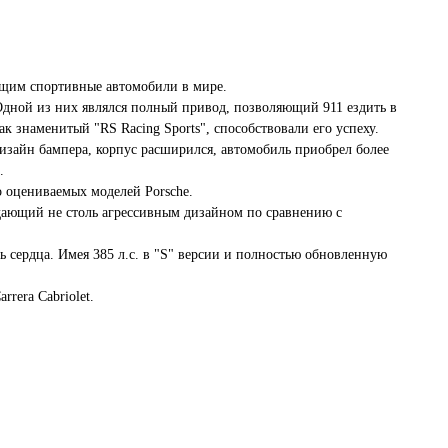
ющим спортивные автомобили в мире.
 Одной из них являлся полный привод, позволяющий 911 ездить в
к знаменитый "RS Racing Sports", способствовали его успеху.
изайн бампера, корпус расширился, автомобиль приобрел более
.
о оцениваемых моделей Porsche.
адающий не столь агрессивным дизайном по сравнению с
ь сердца. Имея 385 л.с. в "S" версии и полностью обновленную
rera Cabriolet.