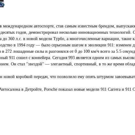
 в международном автоспорте, став самым известным брендом, выпуска
мидесятых годов, демонстрировал несколько инновационных технологий.
о 360 л.с. в новой модели Турбо, а многочисленные вариации, такие ка
водство в 1994 году — было серьезным шагом в эволюции 911: изменен д
 272 лошадиные силы и разгонялся от 0 до 100 км/ч всего за 5.5 секунд
ный 911 сошел с конвейера. Сегодня 993 является одним из самых высок
ением. Он стал "звездой" — элегантный, спортивный, в то же время обл
н новой коробкой передач, что позволило ему опять штурмом завоевыват
тосалона в Детройте, Porsche показал новые модели 911 Carrera и 911 Car