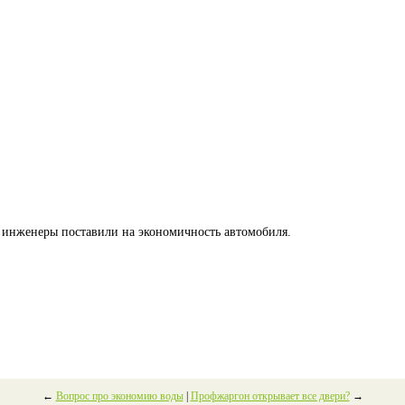
т инженеры поставили на экономичность автомобиля.
←
Вопрос про экономию воды
|
Профжаргон открывает все двери?
→