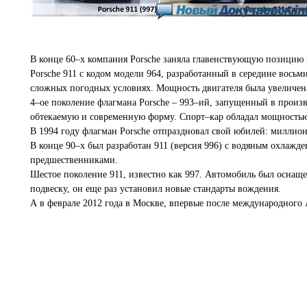
В конце 60–х компания Porsche заняла главенствующую позицию
Porsche 911 с кодом модели 964, разработанный в середине вось
сложных погодных условиях. Мощность двигателя была увеличена д
4–ое поколение флагмана Porsche – 993–ий, запущенный в произ
обтекаемую и современную форму. Спорт–кар обладал мощностью в
В 1994 году флагман Porsche отпраздновал свой юбилей: миллион
В конце 90–х был разработан 911 (версия 996) с водяным охлажд
предшественниками.
Шестое поколение 911, известно как 997. Автомобиль был оснаще
подвеску, он еще раз установил новые стандарты вождения.
А в феврале 2012 года в Москве, впервые после международного Ав