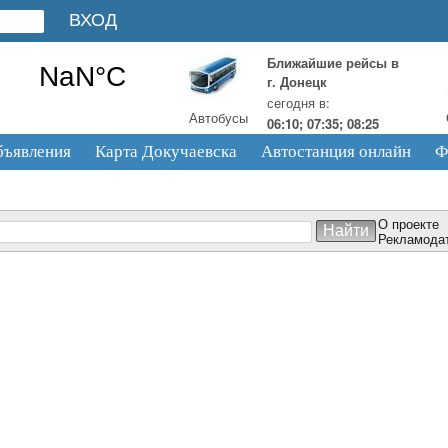
Ближайшие рейсы в
г. Донецк
сегодня в:
Автобусы
06:10; 07:35; 08:25
бъявления
Карта Докучаевска
Автостанция онлайн
Ф
О проекте
Рекламода