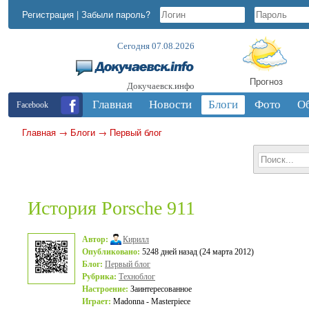
Регистрация
|
Забыли пароль?
Сегодня 07.08.2026
Прогноз
Докучаевск.инфо
Главная
Новости
Блоги
Фото
О
Facebook
Главная
→
Блоги
→
Первый блог
История Porsche 911
Автор:
Кирилл
Опубликовано:
5248 дней назад (24 марта 2012)
Блог:
Первый блог
Рубрика:
Техноблог
Настроение:
Заинтересованное
Играет:
Madonna - Masterpiece