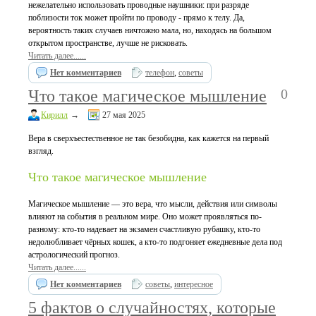
нежелательно использовать проводные наушники: при разряде
поблизости ток может пройти по проводу - прямо к телу. Да,
вероятность таких случаев ничтожно мала, но, находясь на большом
открытом пространстве, лучше не рисковать.
Читать далее......
Нет комментариев
телефон
,
советы
0
Что такое магическое мышление
Кирилл
→
27 мая 2025
Вера в сверхъестественное не так безобидна, как кажется на первый
взгляд.
Что такое магическое мышление
Магическое мышление — это вера, что мысли, действия или символы
влияют на события в реальном мире. Оно может проявляться по-
разному: кто-то надевает на экзамен счастливую рубашку, кто-то
недолюбливает чёрных кошек, а кто-то подгоняет ежедневные дела под
астрологический прогноз.
Читать далее......
Нет комментариев
советы
,
интересное
5 фактов о случайностях, которые