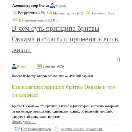
Администратор блога:
Кирилл
Все рубрики
(455)
Мысли о жизни
(87)
Техноблог
(57)
Интересные вопросы
(310)
В чём суть принципа бритвы
Оккама и стоит ли применять его в
жизни
0
Кирилл
→
2 января 2026
Далеко не всегда отсечь всё лишнее — лучший вариант.
Как появился принцип бритвы Оккама и что
он означает
Бритва Оккама — это правило в науке и философии, согласно которому
из нескольких возможных, одинаково полных объяснений чего-либо
следует выбирать самое простое.
Читать далее......
Нет комментариев
эмоции
,
советы
,
психология
,