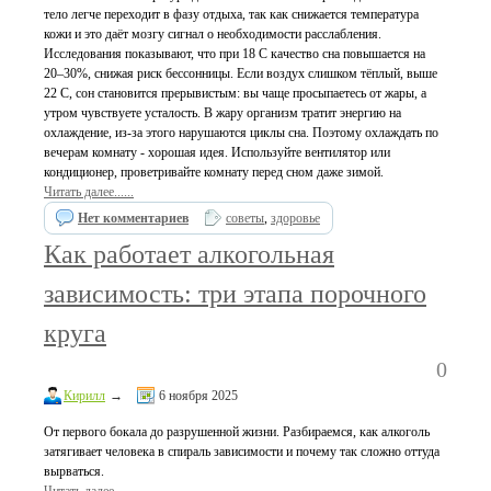
тело легче переходит в фазу отдыха, так как снижается температура
кожи и это даёт мозгу сигнал о необходимости расслабления.
Исследования показывают, что при 18 C качество сна повышается на
20–30%, снижая риск бессонницы. Если воздух слишком тёплый, выше
22 C, сон становится прерывистым: вы чаще просыпаетесь от жары, а
утром чувствуете усталость. В жару организм тратит энергию на
охлаждение, из-за этого нарушаются циклы сна. Поэтому охлаждать по
вечерам комнату - хорошая идея. Используйте вентилятор или
кондиционер, проветривайте комнату перед сном даже зимой.
Читать далее......
Нет комментариев
советы
,
здоровье
Как работает алкогольная
зависимость: три этапа порочного
круга
0
Кирилл
→
6 ноября 2025
От первого бокала до разрушенной жизни. Разбираемся, как алкоголь
затягивает человека в спираль зависимости и почему так сложно оттуда
вырваться.