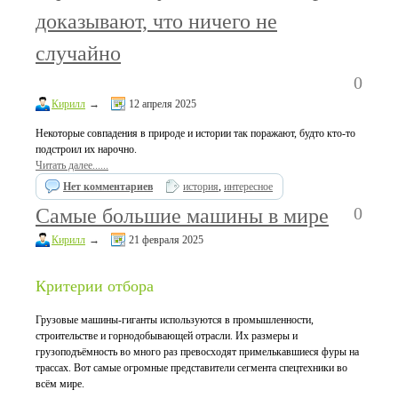
доказывают, что ничего не
случайно
0
Кирилл
→
12 апреля 2025
Некоторые совпадения в природе и истории так поражают, будто кто-то
подстроил их нарочно.
Читать далее......
Нет комментариев
история
,
интересное
0
Самые большие машины в мире
Кирилл
→
21 февраля 2025
Критерии отбора
Грузовые машины-гиганты используются в промышленности,
строительстве и горнодобывающей отрасли. Их размеры и
грузоподъёмность во много раз превосходят примелькавшиеся фуры на
трассах. Вот самые огромные представители сегмента спецтехники во
всём мире.