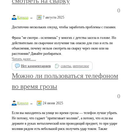
смотреть на сварку
0
Кирилл
→
7 августа 2025
Достаточно нескольких секунд, чтобы заработать проблемы с глазами.
Фраза "не смотри - ослепнешь" у многих с детства засела в голове. Но
действительно ли сварочное излучение так опасно для глаз и есть ли
объяснения, почему нельзя смотреть на сварку через окно или на
расстоянии? Давайте разбираться.
Читать далее......
Нет комментариев
советы
,
интересное
Можно ли пользоваться телефоном
во время грозы
0
Кирилл
→
24 июня 2025
Если вы находитесь на улице во время грозы — телефон лучше убрать.
Не потому, что гаджет "притягивает молнии", а потому, что если вы
держите в руках металлический или проводящий предмет, то при ударе
молнии рядом есть небольшой риск получить удар током. Также