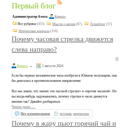
Первый блог
Администратор блога:
Кирилл
Все рубрики
(455)
Мысли о жизни
(87)
Техноблог
(57)
Интересные вопросы
(310)
Почему часовая стрелка движется
слева направо?
0
Кирилл
→
1 августа 2024
Если бы первые механические часы изобрели в Южном полушарии, она
бы двигалась в противоположном направлении.
Все мы знаем, что значит «по часовой стрелке» и «против часовой». Но
вы когда-нибудь задумывались, почему стрелки в часах движутся
именно так? Давайте разбираться.
Читать далее......
Нет комментариев
история
,
интересное
Почему в жару пьют горячий чай и