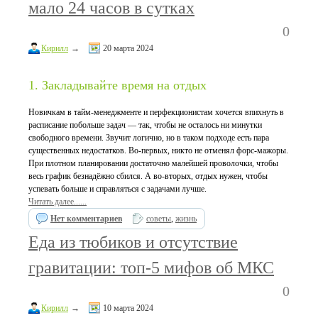
мало 24 часов в сутках
0
Кирилл
→
20 марта 2024
1. Закладывайте время на отдых
Новичкам в тайм-менеджменте и перфекционистам хочется впихнуть в
расписание побольше задач — так, чтобы не осталось ни минутки
свободного времени. Звучит логично, но в таком подходе есть пара
существенных недостатков. Во-первых, никто не отменял форс-мажоры.
При плотном планировании достаточно малейшей проволочки, чтобы
весь график безнадёжно сбился. А во-вторых, отдых нужен, чтобы
успевать больше и справляться с задачами лучше.
Читать далее......
Нет комментариев
советы
,
жизнь
Еда из тюбиков и отсутствие
гравитации: топ-5 мифов об МКС
0
Кирилл
→
10 марта 2024