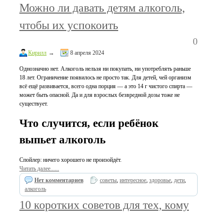
Можно ли давать детям алкоголь,
чтобы их успокоить
0
Кирилл
→
8 апреля 2024
Однозначно нет. Алкоголь нельзя ни покупать, ни употреблять раньше
18 лет. Ограничение появилось не просто так. Для детей, чей организм
всё ещё развивается, всего одна порция — а это 14 г чистого спирта —
может быть опасной. Да и для взрослых безвредной дозы тоже не
существует.
Что случится, если ребёнок
выпьет алкоголь
Спойлер: ничего хорошего не произойдёт.
Читать далее......
Нет комментариев
советы
,
интересное
,
здоровье
,
дети
,
алкоголь
10 коротких советов для тех, кому