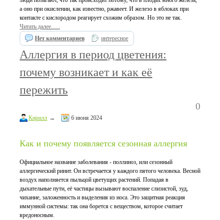
люди полагают, что так происходит потому, что в плодах много железа,
а оно при окислении, как известно, ржавеет. И железо в яблоках при
контакте с кислородом реагирует схожим образом. Но это не так.
Читать далее......
Нет комментариев
интересное
Аллергия в период цветения:
почему возникает и как её
пережить
0
Кирилл
→
6 июня 2024
Как и почему появляется сезонная аллергия
Официальное название заболевания - поллиноз, или сезонный
аллергический ринит. Он встречается у каждого пятого человека. Весной
воздух наполняется пыльцой цветущих растений. Попадая в
дыхательные пути, её частицы вызывают воспаление слизистой, зуд,
чихание, заложенность и выделения из носа. Это защитная реакция
иммунной системы: так она борется с веществом, которое считает
вредоносным.