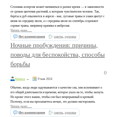
Сезонная аллергия может начинаться в разное время — в зависимости
от сроков цветения растений, к которым чувствителен человек. Так,
берёза и дуб опыляются в апреле - мае, луговые травы и злаки цветут с
июня по середину июля, а с середины июля по сентябрь созревают
сорные травы, например крапива и амброзия.
Читать далее......
Нет комментариев
советы
,
здоровье
Ночные пробуждения: причины,
поводы для беспокойства, способы
борьбы
0
Кирилл
→
9 мая 2024
Обычно, когда люди задумываются о качестве сна, они вспоминают о
его общей длительности и времени, которое ушло на то, чтобы заснуть.
Но кроме этого важно, чтобы сон был непрерывный и крепкий.
Поэтому, если вы просыпаетесь ночью, это должно насторожить.
Читать далее......
Нет комментариев
советы
,
здоровье