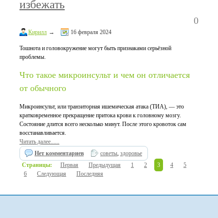
избежать
0
Кирилл
→
16 февраля 2024
Тошнота и головокружение могут быть признаками серьёзной
проблемы.
Что такое микроинсульт и чем он отличается
от обычного
Микроинсульт, или транзиторная ишемическая атака (ТИА), — это
кратковременное прекращение притока крови к головному мозгу.
Состояние длится всего несколько минут. После этого кровоток сам
восстанавливается.
Читать далее......
Нет комментариев
советы
,
здоровье
Страницы:
Первая
Предыдущая
1
2
3
4
5
6
Следующая
Последняя