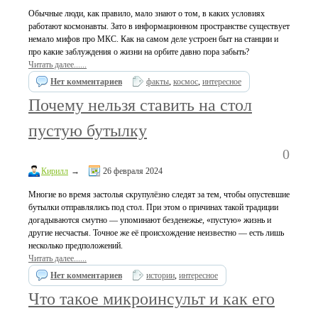
Обычные люди, как правило, мало знают о том, в каких условиях
работают космонавты. Зато в информационном пространстве существует
немало мифов про МКС. Как на самом деле устроен быт на станции и
про какие заблуждения о жизни на орбите давно пора забыть?
Читать далее......
Нет комментариев
факты
,
космос
,
интересное
Почему нельзя ставить на стол
пустую бутылку
0
Кирилл
→
26 февраля 2024
Многие во время застолья скрупулёзно следят за тем, чтобы опустевшие
бутылки отправлялись под стол. При этом о причинах такой традиции
догадываются смутно — упоминают безденежье, «пустую» жизнь и
другие несчастья. Точное же её происхождение неизвестно — есть лишь
несколько предположений.
Читать далее......
Нет комментариев
истории
,
интересное
Что такое микроинсульт и как его