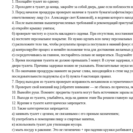
1. Посещайте туалет по одному.
2. Проходите в туалет до конца, закройте за собой дверь, даже если поблизости
3. Перед началом процедуры проверьте наличие в туалете бумаги/салфеток/перс
ответственному лицу (т.е. Александре свет Климовой), в ведении которого нах
4. После выполнения вышеперечисленных требований и рекомендаций приступай
а) откройте крышку унитаза;
б) проверьте чистоту и сухость накладного сиденья. При отсутствии, восстанов
в) постелите персональное покрытие. Не нужно щупать всю пачку персональных 
г) расположите тело так, чтобы результаты процесса поступали в нижний фокус 
д) контролируйте процесс и меняйте положение тела для достижения желаемых р
е) сосредоточиваясь на главном, постарайтесь сильно не напрягаться. Подумайте
5. Время посещения туалета не должно превышать 5 минут. В случае задержки,
двери туалета. Причины задержки можно не указывать. Нежелательные звуки м
6. По окончании процедуры нажмите на рычаг слива, находящийся в стене над 
последовательности подпункты а) и б) пункта 4 настоящих правил.
7. Перед выходом из туалета проверьте исправность механизмов и герметичность
9. Проверьте свой внешний вид (обратите внимание — не сбилась ли прическа, нет
10. Вымойте руки. Помните: предметы туалета могут быть источником заразы и
11. Выходя из туалета, улыбайтесь, ведь на данном этапе Вы решили главную зад
12. Курение в туалете категорически запрещается.
13. Также категорически запрещается:
а) занимать туалет с целями, не связанными с его прямым назначением;
б) употреблять в помещении пищу и спиртные напитки,
в) использовать туалет для утилизации мусора.
г) мыть посуду в раковине. Это не гигиенично + при падении кружки разбивают 