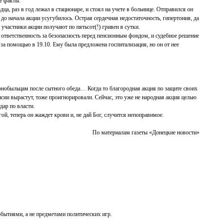
е факты.
а, раз в год лежал в стационаре, и стоял на учете в больнице. Отправился он
до начала акции усугубилось. Острая сердечная недостаточность, гипертония, да
 участники акции получают по пятьсот(!) гривен в сутки.
бя ответственность за безопасность перед пенсионным фондом, и судебное решение
а помощью в 19.10. Ему была предложена госпитализация, но он от нее
рнобыльцам после сытного обеда… Когда то благородная акция по защите своих
ии вырастут, тоже проигнорировали. Сейчас, это уже не народная акция целью
дар по власти.
ой, теперь он жаждет крови и, не дай Бог, случится непоправимое.
По материалам газеты «Донецкие новости»
обытиями, а не предметами политических игр.