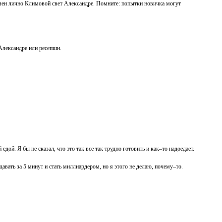
ен лично Климовой свет Александре. Помните: попытки новичка могут
Александре или ресепшн.
й. Я бы не сказал, что это так все так трудно готовить и как–то надоедает.
давать за 5 минут и стать миллиардером, но я этого не делаю, почему–то.