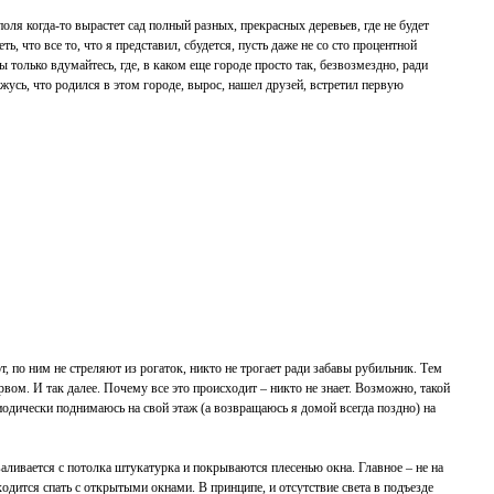
поля когда-то вырастет сад полный разных, прекрасных деревьев, где не будет
 что все то, что я представил, сбудется, пусть даже не со сто процентной
 только вдумайтесь, где, в каком еще городе просто так, безвозмездно, ради
жусь, что родился в этом городе, вырос, нашел друзей, встретил первую
, по ним не стреляют из рогаток, никто не трогает ради забавы рубильник. Тем
рвом. И так далее. Почему все это происходит – никто не знает. Возможно, такой
риодически поднимаюсь на свой этаж (а возвращаюсь я домой всегда поздно) на
аливается с потолка штукатурка и покрываются плесенью окна. Главное – не на
дится спать с открытыми окнами. В принципе, и отсутствие света в подъезде