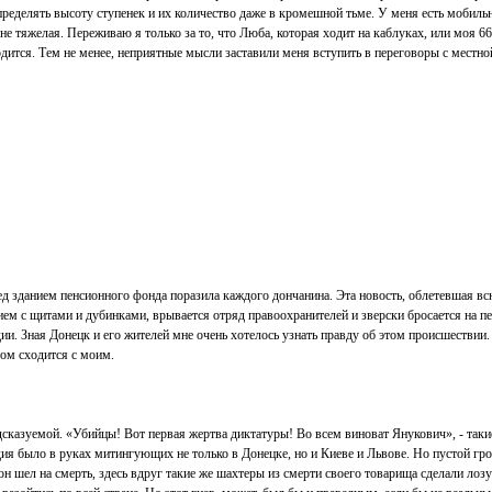
ределять высоту ступенек и их количество даже в кромешной тьме. У меня есть мобильн
не тяжелая. Переживаю я только за то, что Люба, которая ходит на каблуках, или моя 66-
одится. Тем не менее, неприятные мысли заставили меня вступить в переговоры с местн
д зданием пенсионного фонда поразила каждого дончанина. Эта новость, облетевшая всю
м с щитами и дубинками, врывается отряд правоохранителей и зверски бросается на пе
и. Зная Донецк и его жителей мне очень хотелось узнать правду об этом происшествии. 
гом сходится с моим.
дсказуемой. «Убийцы! Вот первая жертва диктатуры! Во всем виноват Янукович», - так
ия было в руках митингующих не только в Донецке, но и Киеве и Львове. Но пустой гро
 шел на смерть, здесь вдруг такие же шахтеры из смерти своего товарища сделали лозун