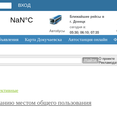
Ближайшие рейсы в
г. Донецк
сегодня в:
Автобусы
05:30; 06:10; 07:35
бъявления
Карта Докучаевска
Автостанция онлайн
Ф
О проекте
Рекламода
ективные
ванию местом общего пользования