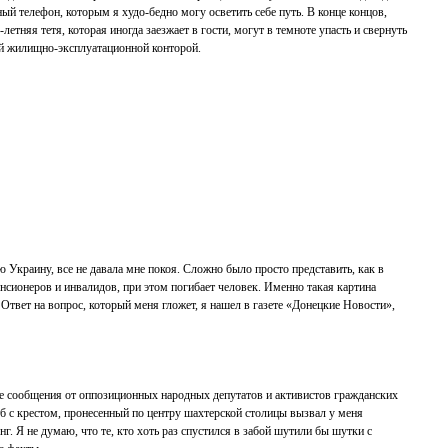
ый телефон, которым я худо-бедно могу осветить себе путь. В конце концов,
летняя тетя, которая иногда заезжает в гости, могут в темноте упасть и свернуть
ой жилищно-эксплуатационной конторой.
 Украину, все не давала мне покоя. Сложно было просто представить, как в
нсионеров и инвалидов, при этом погибает человек. Именно такая картина
Ответ на вопрос, который меня гложет, я нашел в газете «Донецкие Новости»,
ие сообщения от оппозиционных народных депутатов и активистов гражданских
б с крестом, пронесенный по центру шахтерской столицы вызвал у меня
г. Я не думаю, что те, кто хоть раз спустился в забой шутили бы шутки с