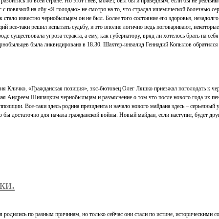
разойтись по всей стране. Но этот гнев, может, был бы и праведным, если бы не реальны
с повязкой на лбу «Я голодаю» не смотря на то, что страдал ишемической болезнью сердц
 стало известно чернобыльцем он не был. Более того состояние его здоровья, незадолго 
дий все-таки решил испытать судьбу, и это вполне логично ведь поговаривают, некоторые
де существовала угроза теракта, а ему, как губернатору, вряд ли хотелось брать на се
рнобыльцев была ликвидирована в 18.30. Шахтер-инвалид Геннадий Копылов обратился з
ия Кличко, «Гражданская позиция», экс-бютовец Олег Ляшко приезжал поголодать к че
ная Андреем Шишацким чернобыльцам и разъяснение о том что после нового года их пенс
ппозиции. Все-таки здесь родина президента и начало нового майдана здесь – серьезный у
 бы достаточно для начала гражданской войны. Новый майдан, если наступит, будет друг
ки.
 родились по разным причинам, но только сейчас они стали по истине, историческими с