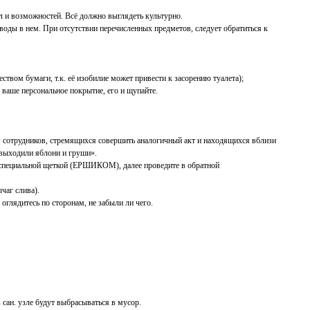
сил и возможностей. Всё должно выглядеть культурно.
воды в нем. При отсутствии перечисленных предметов, следует обратиться к
ством бумаги, т.к. её изобилие может привести к засорению туалета);
 ваше персональное покрытие, его и щупайте.
ом сотрудников, стремящихся совершить аналогичный акт и находящихся вблизи
«выходили яблони и груши».
за специальной щеткой (ЕРШИКОМ), далее проведите в обратной
чаг слива).
 оглядитесь по сторонам, не забыли ли чего.
 сан. узле будут выбрасываться в мусор.