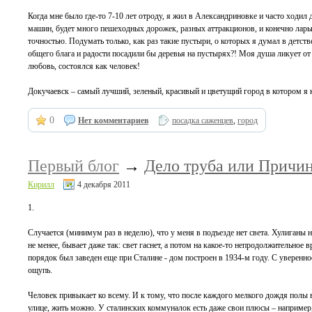
Когда мне было где-то 7-10 лет отроду, я жил в Александриновке и часто ходил 
машин, будет много пешеходных дорожек, разных аттракционов, и конечно ларьки 
точностью. Подумать только, как раз такие пустыри, о которых я думал в детств
общего блага и радости посадили бы деревья на пустырях?! Моя душа ликует от 
любовь, состоялся как человек!
Докучаевск – самый лучший, зеленый, красивый и цветущий город в котором я 
0
Нет комментариев
посадка саженцев
,
город
Первый блог
→
Дело труба или Причи
Кирилл
4 декабря 2011
1.
Случается (минимум раз в неделю), что у меня в подъезде нет света. Хулиганы 
не менее, бывает даже так: свет гаснет, а потом на какое-то непродолжительное
порядок был заведен еще при Сталине - дом построен в 1934-м году. С уверенно
ощупь.
Человек привыкает ко всему. И к тому, что после каждого мелкого дождя полы 
улице, жить можно. У сталинских коммуналок есть даже свои плюсы – например,