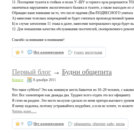
11. Посещение туалета в стойках и позах У–ШУ и горного орла разрешается 
окончиться нарушением экологического баланса в туалете, а также выходом из с
Обращаю ваше внимание на то, что после падения (Вас/ПОДВЕСНОГО унитаза и
А) нанесение телесных повреждений не будет считаться производственной травм
Б) в случае затопления 11 этажа и далее, нанесение материального вреда будет в
12. Для повышения качества обслуживания посетителей, своевременного ремонт
Спасибо за внимание и понимание!
0
Нет комментариев
туалет
,
инструкция
Первый блог
→
Будни общепита
Кирилл
8 декабря 2011
Что такое суббота? Это как минимум шесть банкетов по 10–20 человек, с какими
Нет. Все элементарно как дважды два. Труднее всего отдать это все официанту.
Я стою на раздаче. Это место на кухне сделало из меня оратора высокого уровня.
Я начну издалека, поэтому устраивайтесь поудобнее, а если не хотите, то может
Читать далее......
0
Нет комментариев
официанты
,
общепит
,
кафе
,
жизнь