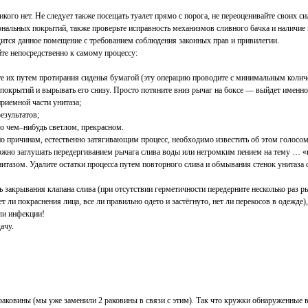
 никого нет. Не следует также посещать туалет прямо с порога, не переоценивайте своих 
ональных покрытий, также проверьте исправность механизмов сливного бачка и наличие 
одится данное помещение с требованием соблюдения законных прав и привилегии.
те непосредственно к самому процессу:
ите их путем протирания сиденья бумагой (эту операцию проводите с минимальным количе
покрытий и вырывать его снизу. Просто потяните вниз рычаг на боксе — выйдет именно
приемной части унитаза;
езультатов;
 о чем–нибудь светлом, прекрасном.
 по причинам, естественно затягивающим процесс, необходимо известить об этом голос
ожно заглушать передергиванием рычага слива воды или негромким пением на тему … 
унитазом. Удалите остатки процесса путем повторного слива и обмывания стенок унита
 закрывания клапана слива (при отсутствии герметичности передерните несколько раз ры
 ли покраснения лица, все ли правильно одето и застёгнуто, нет ли перекосов в одежде),
ли инфекции!
ачу.
раковины (мы уже заменили 2 раковины в связи с этим). Так что кружки обнаруженные в