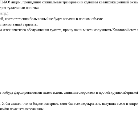
ТОЛЬКО! лицам, прошедшим специальные тренировки и сдавшим квалификационный экзам
троя туалета или новичка.
 пр.):
ой, соответственно больничный не будет оплачен в полном объеме.
ычтен из вашей зарплаты.
а и технического обслуживания туалета, прошу ваши мысли озвучивать Климовой свет 
–нибудь фаршированными пеленгасами, свиными окороками и прочей крупногабаритной едо
 Я бы сказал, что на бирже, наверное, смог бы всех перекричать, накупить всего и напро
е пойти поменять пепельницы.