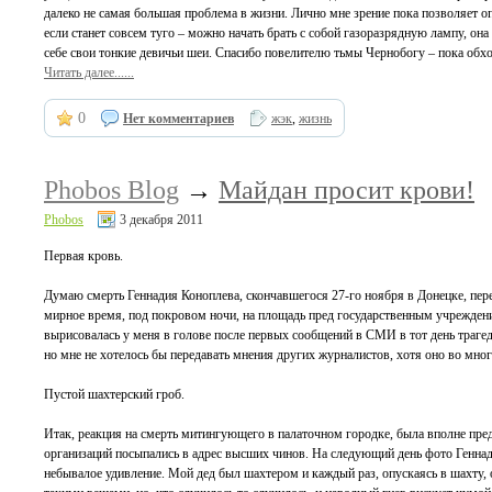
далеко не самая большая проблема в жизни. Лично мне зрение пока позволяет оп
если станет совсем туго – можно начать брать с собой газоразрядную лампу, она 
себе свои тонкие девичьи шеи. Спасибо повелителю тьмы Чернобогу – пока обх
Читать далее......
0
Нет комментариев
жэк
,
жизнь
Phobos Blog
→
Майдан просит крови!
Phobos
3 декабря 2011
Первая кровь.
Думаю смерть Геннадия Коноплева, скончавшегося 27-го ноября в Донецке, пере
мирное время, под покровом ночи, на площадь пред государственным учреждение
вырисовалась у меня в голове после первых сообщений в СМИ в тот день трагеди
но мне не хотелось бы передавать мнения других журналистов, хотя оно во мно
Пустой шахтерский гроб.
Итак, реакция на смерть митингующего в палаточном городке, была вполне пре
организаций посыпались в адрес высших чинов. На следующий день фото Геннад
небывалое удивление. Мой дед был шахтером и каждый раз, опускаясь в шахту, он