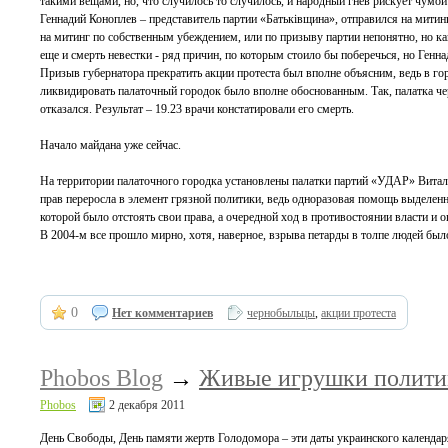
такими вещами, но, что случилось то случилось, и народный гнев рискует чумой 
Геннадий Коноплев – представитель партии «Батьківщина», отправился на митинг 
на митинг по собственным убеждением, или по призыву партии непонятно, но как
еще и смерть невестки - ряд причин, по которым стоило бы поберечься, но Генна
Призыв губернатора прекратить акции протеста был вполне объясним, ведь в горо
ликвидировать палаточный городок было вполне обоснованным. Так, палатка че
отказался. Результат – 19.23 врачи констатировали его смерть.
Начало майдана уже сейчас.
На территории палаточного городка установлены палатки партий «УДАР» Витал
прав переросла в элемент грязной политики, ведь одноразовая помощь выделен
которой было отстоять свои права, а очередной ход в противостоянии власти и о
В 2004-м все прошло мирно, хотя, наверное, взрыва петарды в толпе людей было
0
Нет комментариев
чернобыльцы
,
акции протеста
Phobos Blog
→
Живые игрушки полити
Phobos
2 декабря 2011
День Свободы, День памяти жертв Голодомора – эти даты украинского календаря