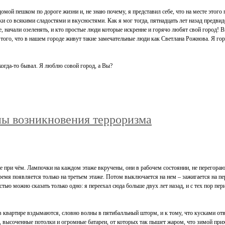
домой пешком по дороге жизни и, не знаю почему, я представил себе, что на месте этого 
со всякими сладостями и вкусностями. Как я мог тогда, пятнадцать лет назад предвидеть,
е, начали озеленять, и кто простые люди которые искренне и горячо любят свой город! Вы
того, что в нашем городе живут такие замечательные люди как Светлана Рожнова. Я гор
когда-то бывал. Я люблю совой город, а Вы?
ны возникновения терроризма
не при чём. Лампочки на каждом этаже вкручены, они в рабочем состоянии, не перегорают
 время появляется только на третьем этаже. Потом выключается на нем – зажигается на пе
стью можно сказать только одно: я переехал сюда больше двух лет назад, и с тех пор пе
в квартире вздымаются, словно волны в пятибалльный шторм, и к тому, что кусками отв
 высоченные потолки и огромные батареи, от которых так пышет жаром, что зимой прихо