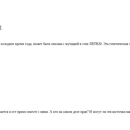
я
холодное время года, может быть связана с мутацией в гене ZBTB20. Эта генетическая 
вается и ест прямо вместе с ними. А кто на самом деле прав? И могут ли эти косточки н