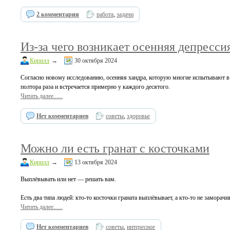
2 комментария
работа
,
задачи
Из-за чего возникает осенняя депресси
Кирилл
→
30 октября 2024
Согласно новому исследованию, осенняя хандра, которую многие испытывают в 
полтора раза и встречается примерно у каждого десятого.
Читать далее......
Нет комментариев
советы
,
здоровье
Можно ли есть гранат с косточками
Кирилл
→
13 октября 2024
Выплёвывать или нет — решать вам.
Есть два типа людей: кто-то косточки граната выплёвывает, а кто-то не заморачи
Читать далее......
Нет комментариев
советы
,
интересное