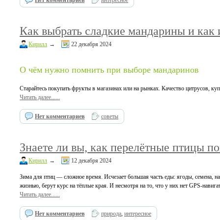
Нет комментариев
интересное
Как выбрать сладкие мандарины и как 
Кирилл
→
22 декабря 2024
О чём нужно помнить при выборе мандаринов
Старайтесь покупать фрукты в магазинах или на рынках. Качество цитрусов, ку
Читать далее......
Нет комментариев
советы
Знаете ли вы, как перелётные птицы по
Кирилл
→
12 декабря 2024
Зима для птиц — сложное время. Исчезает большая часть еды: ягоды, семена, на
жизнью, берут курс на тёплые края. И несмотря на то, что у них нет GPS-навига
Читать далее......
Нет комментариев
природа
,
интересное