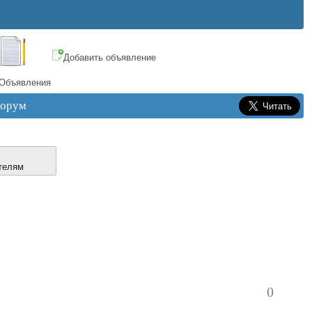
Добавить объявление
Объявления
орум
телям
0