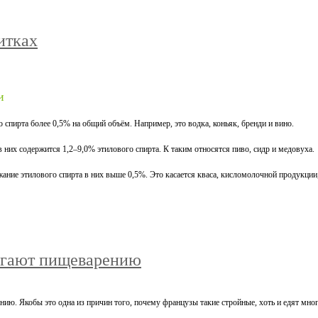
итках
и
 спирта более 0,5% на общий объём. Например, это водка, коньяк, бренди и вино.
них содержится 1,2–9,0% этилового спирта. К таким относятся пиво, сидр и медовуха.
ание этилового спирта в них выше 0,5%. Это касается кваса, кисломолочной продукции, 
могают пищеварению
нию. Якобы это одна из причин того, почему французы такие стройные, хоть и едят мно