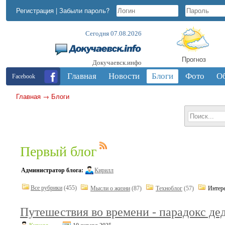
Регистрация
|
Забыли пароль?
Сегодня 07.08.2026
Прогноз
Докучаевск.инфо
Главная
Новости
Блоги
Фото
О
Facebook
Главная
→
Блоги
Первый блог
Администратор блога:
Кирилл
Все рубрики
(455)
Мысли о жизни
(87)
Техноблог
(57)
Интер
Путешествия во времени - парадокс д