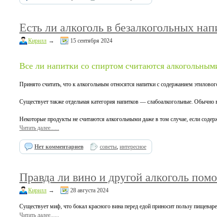
Есть ли алкоголь в безалкогольных нап
Кирилл
→
15 сентября 2024
Все ли напитки со спиртом считаются алкогольным
Принято считать, что к алкогольным относятся напитки с содержанием этилового
Существует также отдельная категория напитков — слабоалкогольные. Обычно в 
Некоторые продукты не считаются алкогольными даже в том случае, если содерж
Читать далее......
Нет комментариев
советы
,
интересное
Правда ли вино и другой алкоголь по
Кирилл
→
28 августа 2024
Существует миф, что бокал красного вина перед едой приносит пользу пищеваре
Читать далее......