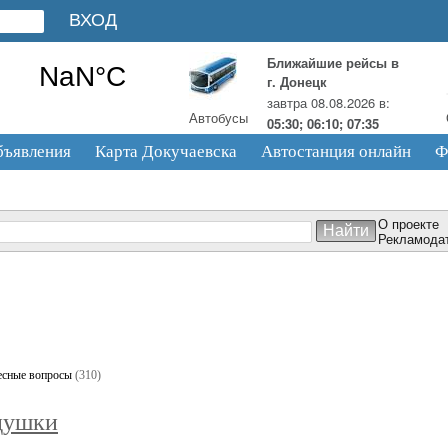
Ближайшие рейсы в
г. Донецк
завтра 08.08.2026 в:
Автобусы
05:30; 06:10; 07:35
бъявления
Карта Докучаевска
Автостанция онлайн
Ф
О проекте
Рекламода
есные вопросы
(310)
едушки