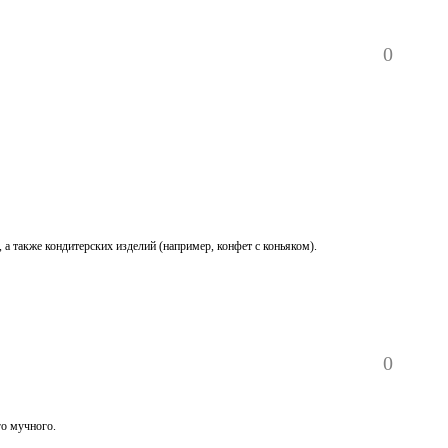
0
а также кондитерских изделий (например, конфет с коньяком).
0
го мучного.