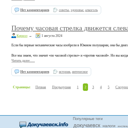
Нет комментариев
советы
,
здоровье
,
алкоголь
Почему часовая стрелка движется слев
Кирилл
→
1 августа 2024
Если бы первые механические часы изобрели в Южном полушарии, она бы двиг
Все мы знаем, что значит «по часовой стрелке» и «против часовой». Но вы когд
Читать далее......
Нет комментариев
история
,
интересное
Страницы:
Первая
Предыдущая
1
2
3
4
5
Следую
Популярные теги
докучаевск
налоги
инспек