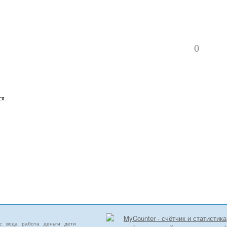
0
ся.
с
вода
работа
деньги
дети