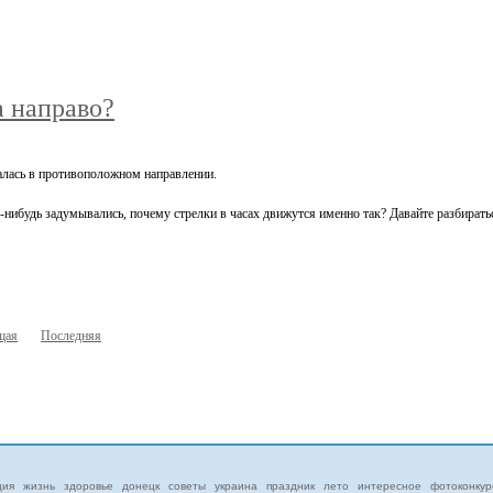
а направо?
алась в противоположном направлении.
а-нибудь задумывались, почему стрелки в часах движутся именно так? Давайте разбирать
щая
Последняя
ция
жизнь
здоровье
донецк
советы
украина
праздник
лето
интересное
фотоконкур