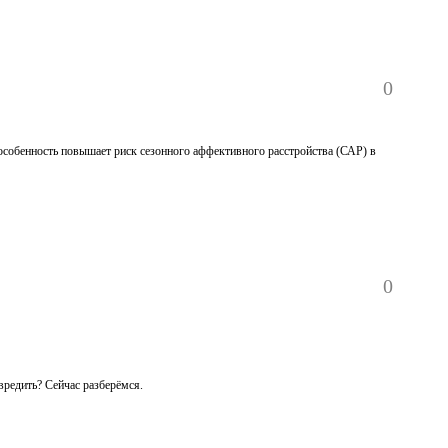
0
особенность повышает риск сезонного аффективного расстройства (САР) в
0
авредить? Сейчас разберёмся.