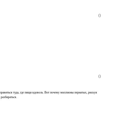
0
0
тправиться туда, где пищи вдоволь. Вот почему миллионы пернатых, рискуя
 разбираться.