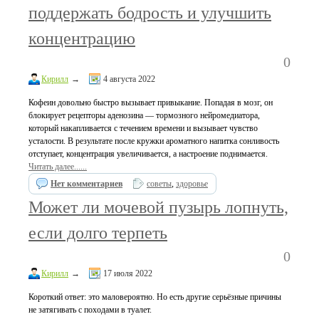
поддержать бодрость и улучшить
концентрацию
0
Кирилл
→
4 августа 2022
Кофеин довольно быстро вызывает привыкание. Попадая в мозг, он
блокирует рецепторы аденозина — тормозного нейромедиатора,
который накапливается с течением времени и вызывает чувство
усталости. В результате после кружки ароматного напитка сонливость
отступает, концентрация увеличивается, а настроение поднимается.
Читать далее......
Нет комментариев
советы
,
здоровье
Может ли мочевой пузырь лопнуть,
если долго терпеть
0
Кирилл
→
17 июля 2022
Короткий ответ: это маловероятно. Но есть другие серьёзные причины
не затягивать с походами в туалет.