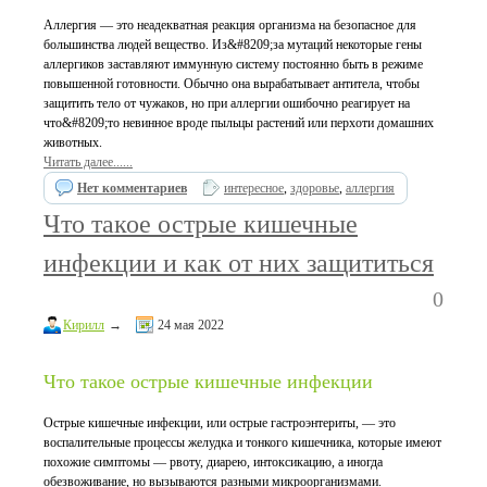
Аллергия — это неадекватная реакция организма на безопасное для
большинства людей вещество. Из&#8209;за мутаций некоторые гены
аллергиков заставляют иммунную систему постоянно быть в режиме
повышенной готовности. Обычно она вырабатывает антитела, чтобы
защитить тело от чужаков, но при аллергии ошибочно реагирует на
что&#8209;то невинное вроде пыльцы растений или перхоти домашних
животных.
Читать далее......
Нет комментариев
интересное
,
здоровье
,
аллергия
Что такое острые кишечные
инфекции и как от них защититься
0
Кирилл
→
24 мая 2022
Что такое острые кишечные инфекции
Острые кишечные инфекции, или острые гастроэнтериты, — это
воспалительные процессы желудка и тонкого кишечника, которые имеют
похожие симптомы — рвоту, диарею, интоксикацию, а иногда
обезвоживание, но вызываются разными микроорганизмами.