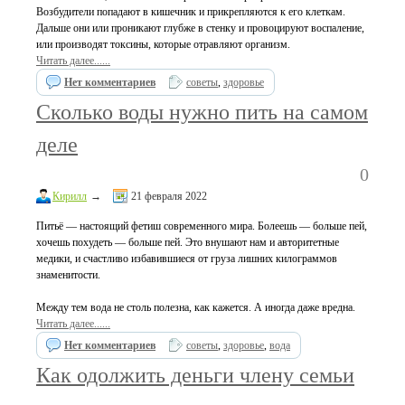
Возбудители попадают в кишечник и прикрепляются к его клеткам.
Дальше они или проникают глубже в стенку и провоцируют воспаление,
или производят токсины, которые отравляют организм.
Читать далее......
Нет комментариев
советы
,
здоровье
Сколько воды нужно пить на самом
деле
0
Кирилл
→
21 февраля 2022
Питьё — настоящий фетиш современного мира. Болеешь — больше пей,
хочешь похудеть — больше пей. Это внушают нам и авторитетные
медики, и счастливо избавившиеся от груза лишних килограммов
знаменитости.
Между тем вода не столь полезна, как кажется. А иногда даже вредна.
Читать далее......
Нет комментариев
советы
,
здоровье
,
вода
Как одолжить деньги члену семьи