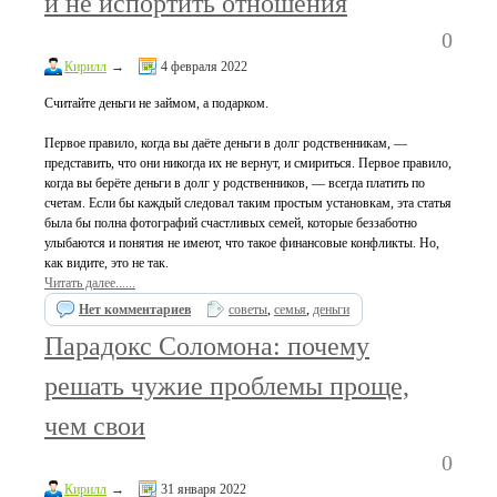
и не испортить отношения
0
Кирилл
→
4 февраля 2022
Считайте деньги не займом, а подарком.
Первое правило, когда вы даёте деньги в долг родственникам, —
представить, что они никогда их не вернут, и смириться. Первое правило,
когда вы берёте деньги в долг у родственников, — всегда платить по
счетам. Если бы каждый следовал таким простым установкам, эта статья
была бы полна фотографий счастливых семей, которые беззаботно
улыбаются и понятия не имеют, что такое финансовые конфликты. Но,
как видите, это не так.
Читать далее......
Нет комментариев
советы
,
семья
,
деньги
Парадокс Соломона: почему
решать чужие проблемы проще,
чем свои
0
Кирилл
→
31 января 2022