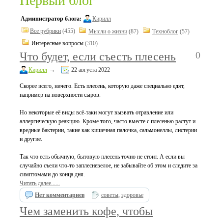
Первый блог
Администратор блога:
Кирилл
Все рубрики
(455)
Мысли о жизни
(87)
Техноблог
(57)
Интересные вопросы
(310)
0
Что будет, если съесть плесень
Кирилл
→
22 августа 2022
Скорее всего, ничего. Есть плесень, которую даже специально едят,
например на поверхности сыров.
Но некоторые её виды всё-таки могут вызвать отравление или
аллергическую реакцию. Кроме того, часто вместе с плесенью растут и
вредные бактерии, такие как кишечная палочка, сальмонеллы, листерии
и другие.
Так что есть обычную, бытовую плесень точно не стоит. А если вы
случайно съели что-то заплесневелое, не забывайте об этом и следите за
симптомами до конца дня.
Читать далее......
Нет комментариев
советы
,
здоровье
Чем заменить кофе, чтобы